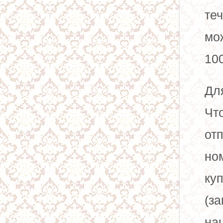
те
мо
100
Дл
Чт
отп
но
ку
(з
на