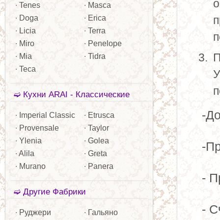
о
∙ Tenes
∙ Masca
∙ Doga
∙ Erica
п
∙ Licia
∙ Terra
п
∙ Miro
∙ Penelope
П
∙ Mia
∙ Tidra
∙ Teca
У
п
➫ Кухни ARAI - Классические
-Д
∙ Imperial Classic
∙ Etrusca
∙ Provensale
∙ Taylor
∙ Ylenia
∙ Golea
-П
∙ Alila
∙ Greta
∙ Murano
∙ Panera
- 
➫ Другие Фабрики
- С
∙ Руджери
∙ Гальяно