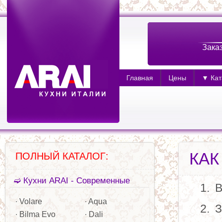
Зака
Главная
Цены
▼ Кат
КАК
ПОЛНЫЙ КАТАЛОГ:
➫ Кухни ARAI - Современные
В
∙ Volare
∙ Aqua
З
∙ Bilma Evo
∙ Dali