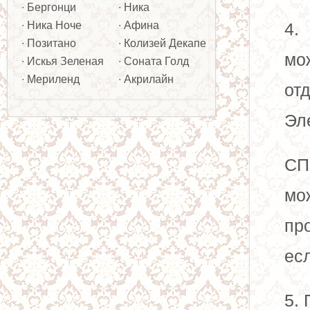
∙ Бергонци
∙ Ника
∙ Ника Ноче
∙ Афина
4.
∙ Позитано
∙ Колизей Декапе
мо
∙ Искья Зеленая
∙ Соната Голд
∙ Мериленд
∙ Акрилайн
отд
Эл
СП
мо
пр
ес
5.